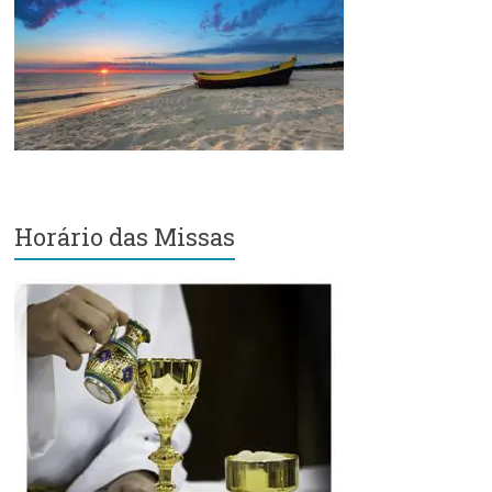
Região
Episcopal
Sé
–
Setor
Bom
Retiro
Horário das Missas