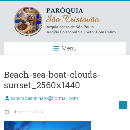
Skip
to
content
Paróquia
Menu
São
Cristovão
–
Beach-sea-boat-clouds-
sunset_2560x1440
Luz
Arquidiocese
sandracastanhato@hotmail.com
de
São
1 de setembro de 2021
Paulo
–