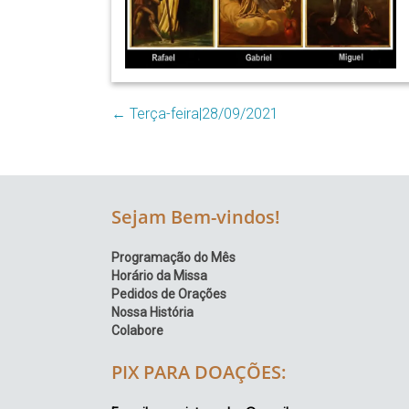
Região
Episcopal
Sé
–
Setor
←
Terça-feira|28/09/2021
Bom
Retiro
Sejam Bem-vindos!
Programação do Mês
Horário da Missa
Pedidos de Orações
Nossa História
Colabore
PIX PARA DOAÇÕES: