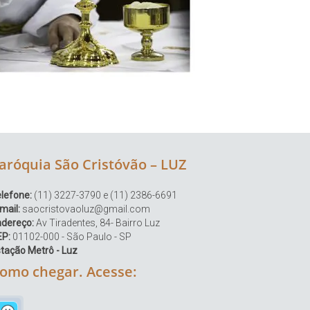
aróquia São Cristóvão – LUZ
lefone:
(11) 3227-3790 e (11) 2386-6691
mail:
saocristovaoluz@gmail.com
ndereço:
Av Tiradentes, 84- Bairro Luz
EP:
01102-000 - São Paulo - SP
tação Metrô - Luz
omo chegar. Acesse: