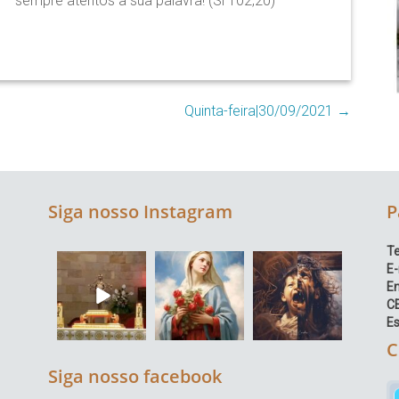
sempre atentos à sua palavra! (Sl 102,20)
Quinta-feira|30/09/2021
→
Siga nosso Instagram
P
Te
E-
E
C
Es
C
Siga nosso facebook