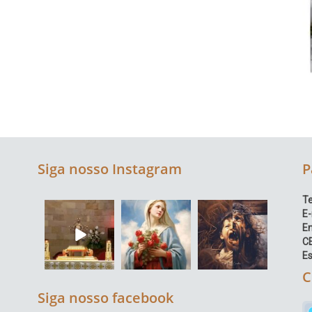
Siga nosso Instagram
P
Te
E-
E
C
Es
C
Siga nosso facebook