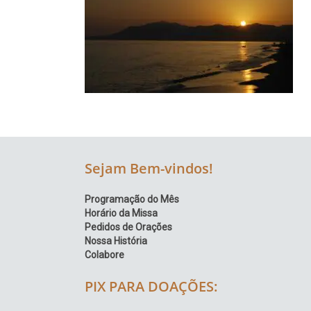
Região
Episcopal
Sé
–
Setor
Bom
Retiro
Sejam Bem-vindos!
Programação do Mês
Horário da Missa
Pedidos de Orações
Nossa História
Colabore
PIX PARA DOAÇÕES: