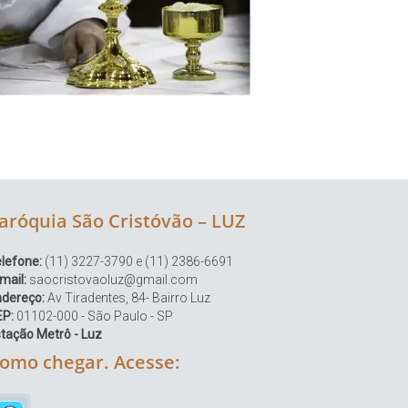
aróquia São Cristóvão – LUZ
lefone:
(11) 3227-3790 e (11) 2386-6691
mail:
saocristovaoluz@gmail.com
ndereço:
Av Tiradentes, 84- Bairro Luz
EP:
01102-000 - São Paulo - SP
tação Metrô - Luz
omo chegar. Acesse: