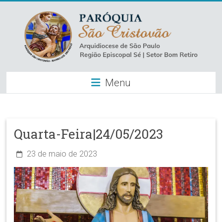
Skip
to
content
Paróquia
Menu
São
Cristovão
–
Quarta-Feira|24/05/2023
Luz
23 de maio de 2023
Arquidiocese
de
São
Paulo
–