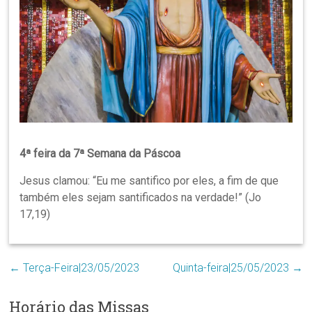
Região
Episcopal
Sé
–
Setor
Bom
Retiro
4ª feira da 7ª Semana da Páscoa
Jesus clamou: “Eu me santifico por eles, a fim de que
também eles sejam santificados na verdade!” (Jo
17,19)
←
Terça-Feira|23/05/2023
Quinta-feira|25/05/2023
→
Horário das Missas