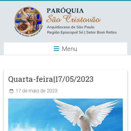
Skip
to
content
Paróquia
Menu
São
Cristovão
–
Quarta-feira|17/05/2023
Luz
17 de maio de 2023
Arquidiocese
de
São
Paulo
–