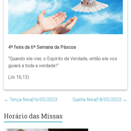
Região
Episcopal
Sé
–
Setor
Bom
Retiro
4ª feira da 6ª Semana da Páscoa
“Quando ele vier, o Espírito da Verdade, então ele vos
guiará a toda a verdade!”
(Jo 16,13)
←
Terça-feira|16/05/2023
Quinta-feira|18/05/2023
→
Horário das Missas