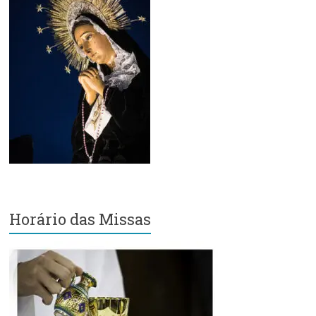
Região
Episcopal
Sé
–
Setor
Bom
Retiro
Horário das Missas