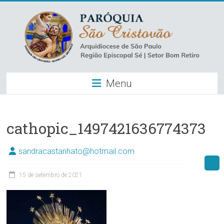
Skip
to
content
Paróquia
Menu
São
Cristovão
–
cathopic_1497421636774373
Luz
sandracastanhato@hotmail.com
Arquidiocese
15 de setembro de 2021
de
São
Paulo
–