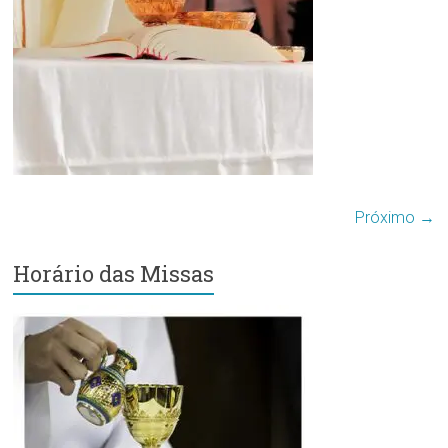
Região
Episcopal
Sé
–
Setor
Bom
Retiro
Próximo →
Horário das Missas