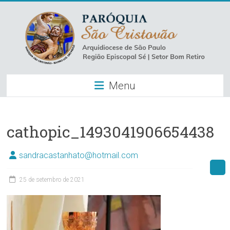
Skip
to
content
Paróquia
Menu
São
Cristovão
–
cathopic_1493041906654438
Luz
sandracastanhato@hotmail.com
Arquidiocese
25 de setembro de 2021
de
São
Paulo
–