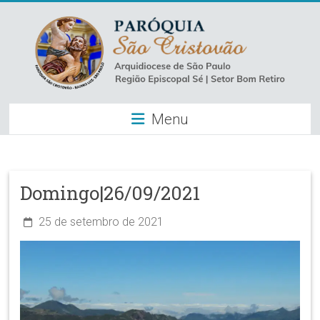
Skip
to
content
Paróquia
Menu
São
Cristovão
–
Domingo|26/09/2021
Luz
25 de setembro de 2021
Arquidiocese
de
São
Paulo
–