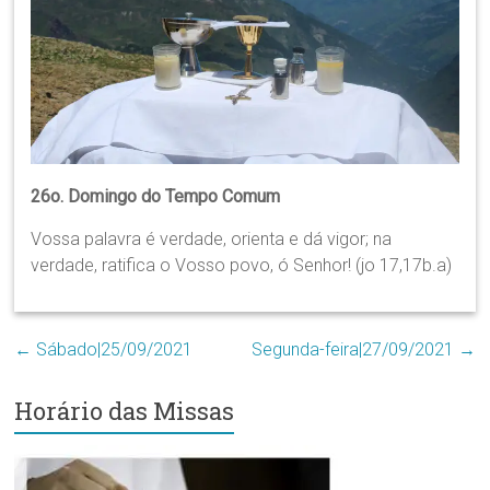
Região
Episcopal
Sé
–
Setor
Bom
Retiro
26o. Domingo do Tempo Comum
Vossa palavra é verdade, orienta e dá vigor; na
verdade, ratifica o Vosso povo, ó Senhor! (jo 17,17b.a)
←
Sábado|25/09/2021
Segunda-feira|27/09/2021
→
Horário das Missas