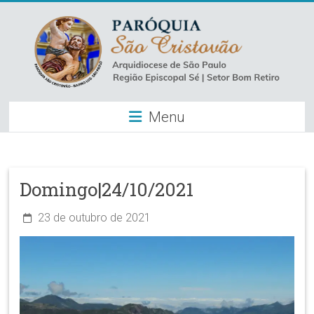
Skip
to
content
Paróquia
Menu
São
Cristovão
–
Domingo|24/10/2021
Luz
23 de outubro de 2021
Arquidiocese
de
São
Paulo
–