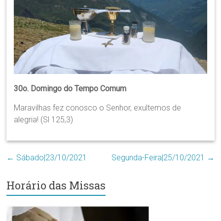
Região
Episcopal
Sé
–
Setor
Bom
Retiro
30o. Domingo do Tempo Comum
Maravilhas fez conosco o Senhor, exultemos de
alegria! (Sl 125,3)
←
Sábado|23/10/2021
Segunda-Feira|25/10/2021
→
Horário das Missas