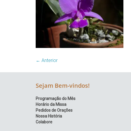
Região
Episcopal
Sé
–
Setor
Bom
Retiro
← Anterior
Sejam Bem-vindos!
Programação do Mês
Horário da Missa
Pedidos de Orações
Nossa História
Colabore