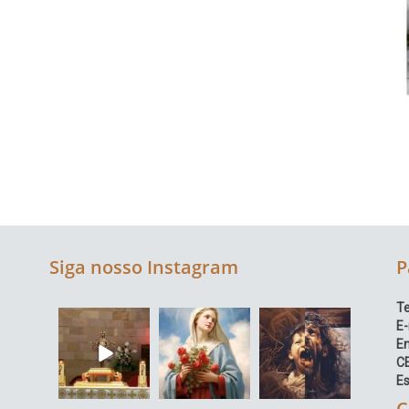
Siga nosso Instagram
P
Te
E-
E
C
Es
C