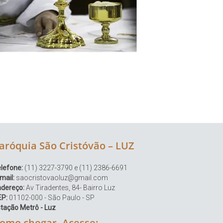
aróquia São Cristóvão – LUZ
lefone:
(11) 3227-3790 e (11) 2386-6691
mail:
saocristovaoluz@gmail.com
ndereço:
Av Tiradentes, 84- Bairro Luz
EP:
01102-000 - São Paulo - SP
tação Metrô - Luz
omo chegar. Acesse: