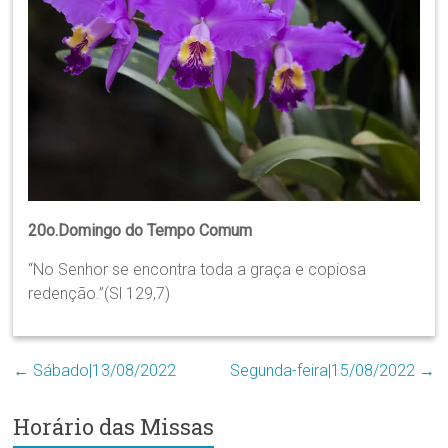
Região
Episcopal
Sé
–
Setor
Bom
Retiro
20o.Domingo do Tempo Comum
“No Senhor se encontra toda a graça e copiosa
redenção.”(Sl 129,7)
←
Sábado|13/08/2022
Segunda-feira|15/08/2022
→
Horário das Missas