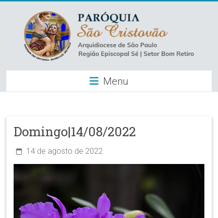
Skip
to
content
Paróquia
Menu
São
Cristovão
–
Domingo|14/08/2022
Luz
14 de agosto de 2022
Arquidiocese
de
São
Paulo
–