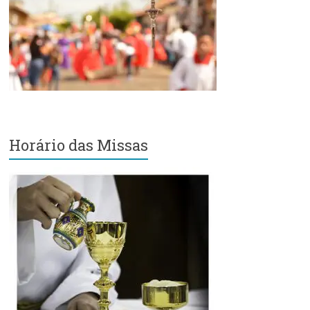
Região
Episcopal
Sé
–
Setor
Bom
Retiro
Horário das Missas