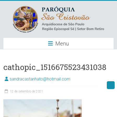
Skip
to
content
Paróquia
Menu
São
Cristovão
–
cathopic_1516675523431038
Luz
sandracastanhato@hotmail.com
Arquidiocese
12 de setembro de 2021
de
São
Paulo
–