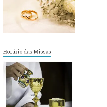
Região
Episcopal
Sé
–
Setor
Bom
Retiro
Horário das Missas