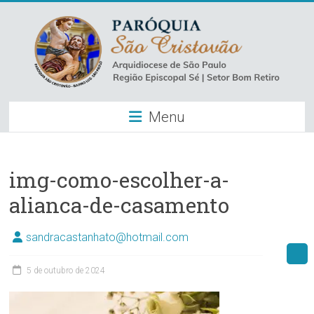
Skip
to
content
Paróquia
Menu
São
Cristovão
–
img-como-escolher-a-
alianca-de-casamento
Luz
Arquidiocese
sandracastanhato@hotmail.com
de
São
5 de outubro de 2024
Paulo
–