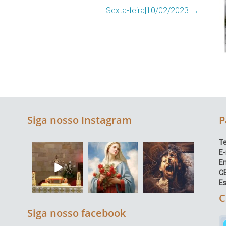
Sexta-feira|10/02/2023
→
Siga nosso Instagram
P
Te
E-
E
C
Es
C
Siga nosso facebook