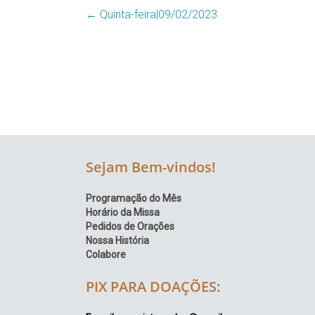
Região
←
Quinta-feira|09/02/2023
Episcopal
Sé
–
Setor
Bom
Retiro
Sejam Bem-vindos!
Programação do Mês
Horário da Missa
Pedidos de Orações
Nossa História
Colabore
PIX PARA DOAÇÕES: