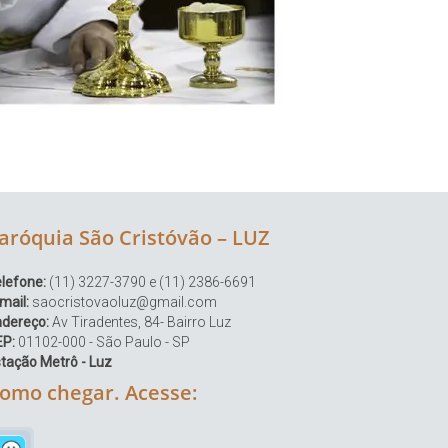
aróquia São Cristóvão – LUZ
lefone:
(11) 3227-3790 e (11) 2386-6691
mail:
saocristovaoluz@gmail.com
ndereço:
Av Tiradentes, 84- Bairro Luz
EP:
01102-000 - São Paulo - SP
tação Metrô - Luz
omo chegar. Acesse: