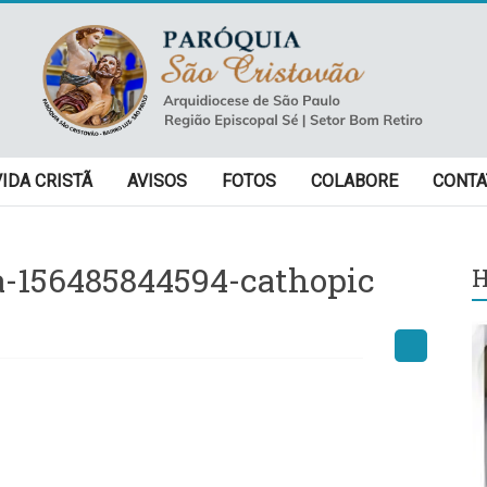
VIDA CRISTÃ
AVISOS
FOTOS
COLABORE
CONTA
-156485844594-cathopic
H