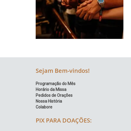
Região
Episcopal
Sé
–
Setor
Bom
Retiro
Sejam Bem-vindos!
Programação do Mês
Horário da Missa
Pedidos de Orações
Nossa História
Colabore
PIX PARA DOAÇÕES: