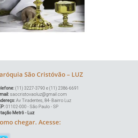
aróquia São Cristóvão – LUZ
lefone:
(11) 3227-3790 e (11) 2386-6691
mail:
saocristovaoluz@gmail.com
ndereço:
Av Tiradentes, 84- Bairro Luz
EP:
01102-000 - São Paulo - SP
tação Metrô - Luz
omo chegar. Acesse: