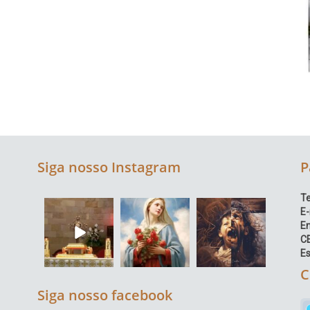
Siga nosso Instagram
P
Te
E-
E
C
Es
C
Siga nosso facebook