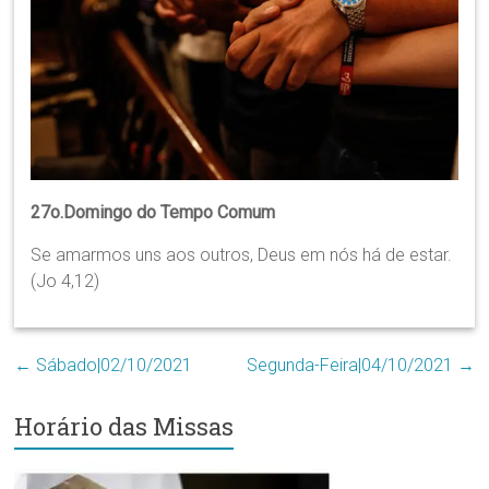
Região
Episcopal
Sé
–
Setor
Bom
Retiro
27o.Domingo do Tempo Comum
Se amarmos uns aos outros, Deus em nós há de estar.
(Jo 4,12)
←
Sábado|02/10/2021
Segunda-Feira|04/10/2021
→
Horário das Missas