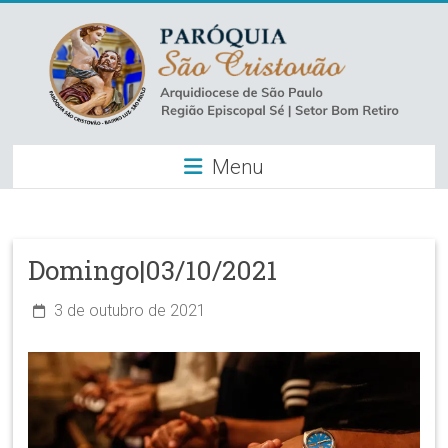
Skip
to
content
Paróquia
Menu
São
Cristovão
–
Domingo|03/10/2021
Luz
3 de outubro de 2021
Arquidiocese
de
São
Paulo
–