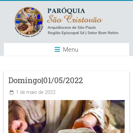
Skip
to
content
Paróquia
Menu
São
Cristovão
–
Domingo|01/05/2022
Luz
1 de maio de 2022
Arquidiocese
de
São
Paulo
–