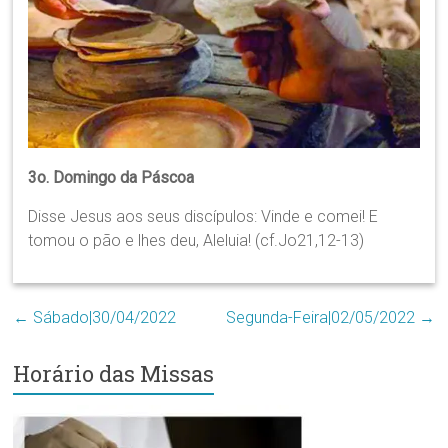
Região
Episcopal
Sé
–
Setor
Bom
Retiro
3o. Domingo da Páscoa
Disse Jesus aos seus discípulos: Vinde e comei! E
tomou o pão e lhes deu, Aleluia! (cf.Jo21,12-13)
←
Sábado|30/04/2022
Segunda-Feira|02/05/2022
→
Horário das Missas