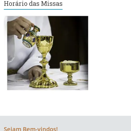
Horário das Missas
Região
Episcopal
Sé
–
Setor
Bom
Retiro
Sejam Bem-vindos!