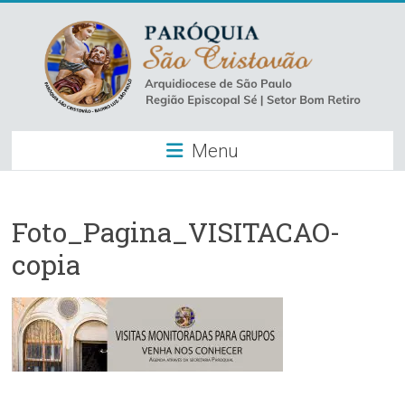
Skip
to
content
Paróquia
Menu
São
Cristovão
–
Foto_Pagina_VISITACAO-
copia
Luz
Arquidiocese
de
São
Paulo
–