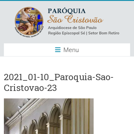
Skip
to
content
Paróquia
Menu
São
Cristovão
–
2021_01-10_Paroquia-Sao-
Cristovao-23
Luz
Arquidiocese
de
São
Paulo
–