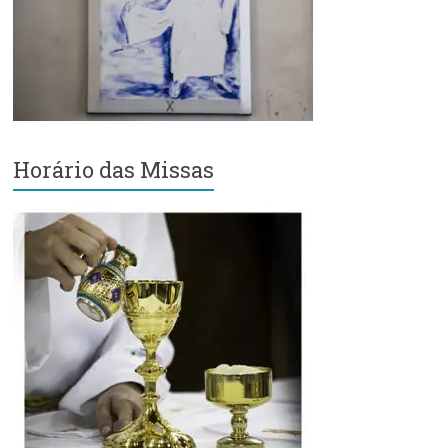
Região
Episcopal
Sé
–
Setor
Bom
Retiro
Horário das Missas