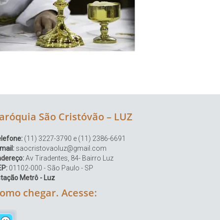
aróquia São Cristóvão – LUZ
lefone:
(11) 3227-3790 e (11) 2386-6691
mail:
saocristovaoluz@gmail.com
ndereço:
Av Tiradentes, 84- Bairro Luz
EP:
01102-000 - São Paulo - SP
tação Metrô - Luz
omo chegar. Acesse: