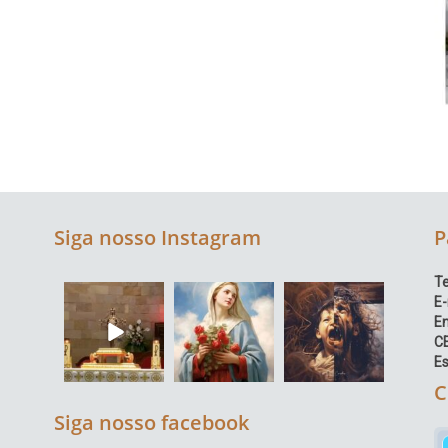
Siga nosso Instagram
P
Te
E-
E
C
Es
C
Siga nosso facebook