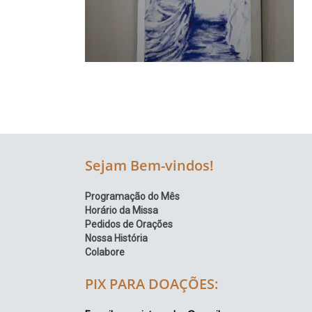
Região
Episcopal
Sé
–
Setor
Bom
Retiro
Sejam Bem-vindos!
Programação do Mês
Horário da Missa
Pedidos de Orações
Nossa História
Colabore
PIX PARA DOAÇÕES: