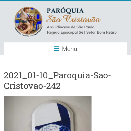
Skip
to
content
Paróquia
Menu
São
Cristovão
–
2021_01-10_Paroquia-Sao-
Cristovao-242
Luz
Arquidiocese
de
São
Paulo
–