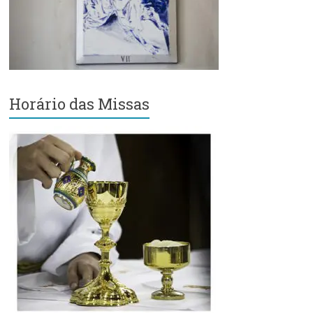
Região
Episcopal
Sé
–
Setor
Bom
Horário das Missas
Retiro