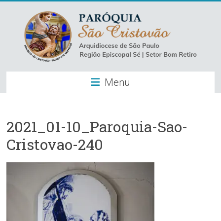
Skip
to
content
Paróquia
Menu
São
Cristovão
–
2021_01-10_Paroquia-Sao-
Cristovao-240
Luz
Arquidiocese
de
São
Paulo
–