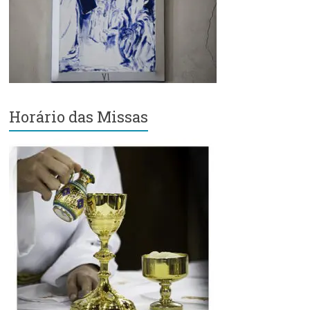
Região
Episcopal
Sé
–
Setor
Bom
Retiro
Horário das Missas