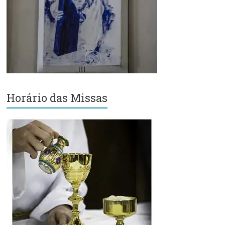
Região
Episcopal
Sé
–
Setor
Bom
Retiro
Horário das Missas