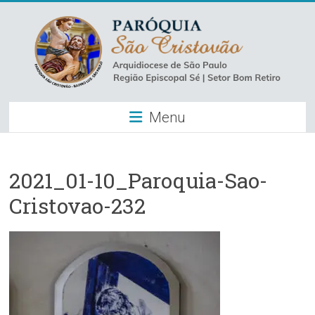
Skip
to
content
Paróquia
Menu
São
Cristovão
–
2021_01-10_Paroquia-Sao-
Cristovao-232
Luz
Arquidiocese
de
São
Paulo
–