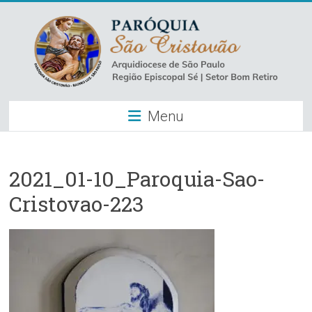
Skip
to
content
Paróquia
Menu
São
Cristovão
–
2021_01-10_Paroquia-Sao-
Cristovao-223
Luz
Arquidiocese
de
São
Paulo
–