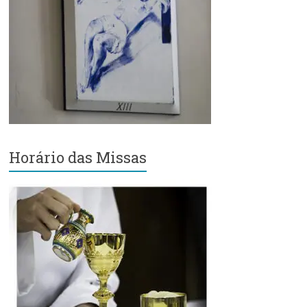
Região
Episcopal
Sé
–
Setor
Bom
Retiro
Horário das Missas