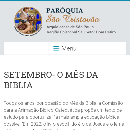
Skip
to
content
Paróquia
Menu
São
Cristovão
–
SETEMBRO- O MÊS DA
BIBLIA
Luz
Arquidiocese
Todos os anos, por ocasião do Mês da Bíblia, a Comissão
de
para a Animação Bíblico-Catequética propõe um texto de
São
estudo para oportunizar “a mais ampla educação bíblica
Paulo
possível.”Em 2022, o livro escolhido é o de Josué e o lema
–