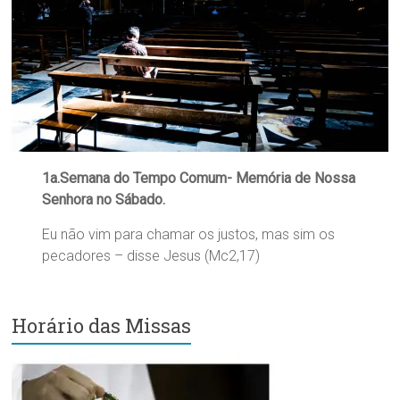
Região
Episcopal
Sé
–
Setor
Bom
Retiro
1a.Semana do Tempo Comum- Memória de Nossa
Senhora no Sábado.
Eu não vim para chamar os justos, mas sim os
pecadores – disse Jesus (Mc2,17)
Horário das Missas