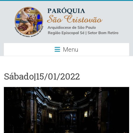
Skip
to
content
Paróquia
Menu
São
Cristovão
–
Sábado|15/01/2022
Luz
Arquidiocese
de
São
Paulo
–