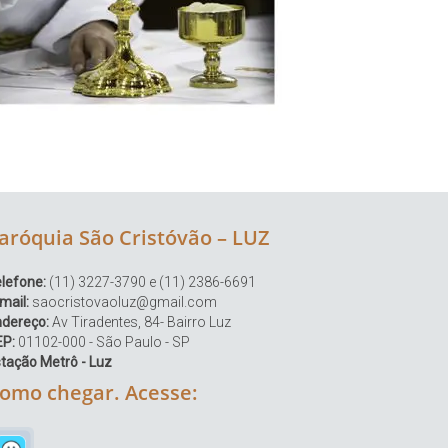
aróquia São Cristóvão – LUZ
lefone:
(11) 3227-3790 e (11) 2386-6691
mail:
saocristovaoluz@gmail.com
ndereço:
Av Tiradentes, 84- Bairro Luz
EP:
01102-000 - São Paulo - SP
tação Metrô - Luz
omo chegar. Acesse: