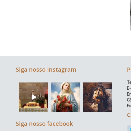
Siga nosso Instagram
P
Te
E-
E
C
Es
C
Siga nosso facebook