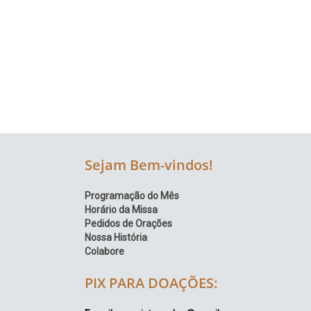
Região
Episcopal
Sé
–
Setor
Bom
Retiro
Sejam Bem-vindos!
Programação do Mês
Horário da Missa
Pedidos de Orações
Nossa História
Colabore
PIX PARA DOAÇÕES: