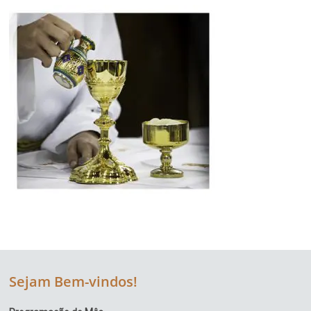
Região
Episcopal
Sé
–
Setor
Bom
Retiro
Sejam Bem-vindos!