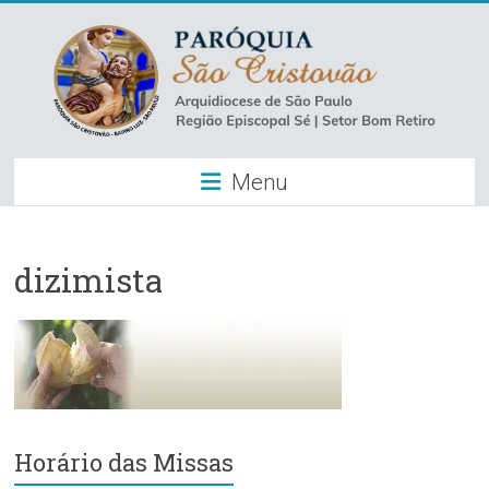
Skip
to
content
Paróquia
Menu
São
Cristovão
–
dizimista
Luz
Arquidiocese
de
São
Paulo
Horário das Missas
–