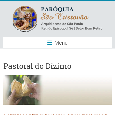
Skip
to
content
Paróquia
Menu
São
Cristovão
–
Pastoral do Dízimo
Luz
Arquidiocese
de
São
Paulo
–