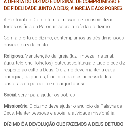
A OFERTA DO DÍZIMO É UM SINAL DE COMPROMISSO E
Região
DE FIDELIDADE JUNTO A DEUS, A IGREJA E AOS POBRES.
Episcopal
Sé
A Pastoral do Dízimo tem a missão de conscientizar
–
todos os fiéis da Paróquia sobre a oferta do dízimo.
Setor
Bom
Com a oferta do dízimo, contemplamos as três dimensões
Retiro
básicas da vida cristã:
Religiosa:
Manutenção da igreja (luz, limpeza, material,
água, telefone, folhetos), catequese, liturgia e tudo o que diz
respeito ao culto a Deus. O dízimo deve manter a casa
paroquial, os padres, funcionários e as necessidades
pastorais da paróquia e da arquidiocese
Social
: servir para ajudar os pobres
Missionária:
O dízimo deve ajudar o anuncio da Palavra de
Deus. Manter pessoas e apoiar a atividade missionária.
DÍZIMO É A DEVOLUÇÃO QUE FAZEMOS A DEUS DE TUDO