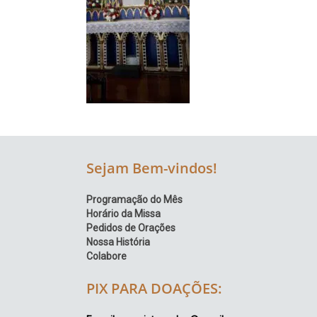
Região
Episcopal
Sé
–
Setor
Bom
Retiro
Sejam Bem-vindos!
Programação do Mês
Horário da Missa
Pedidos de Orações
Nossa História
Colabore
PIX PARA DOAÇÕES: