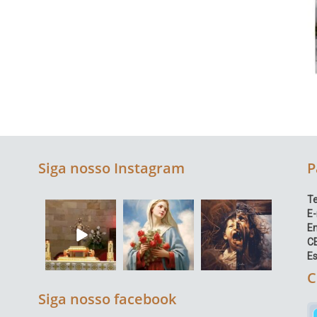
Siga nosso Instagram
P
Te
E-
E
C
Es
C
Siga nosso facebook