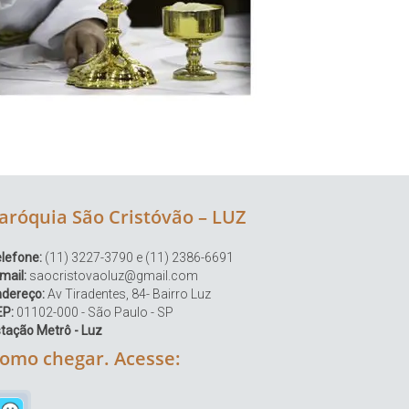
aróquia São Cristóvão – LUZ
lefone:
(11) 3227-3790 e (11) 2386-6691
mail:
saocristovaoluz@gmail.com
ndereço:
Av Tiradentes, 84- Bairro Luz
EP:
01102-000 - São Paulo - SP
tação Metrô - Luz
omo chegar. Acesse: