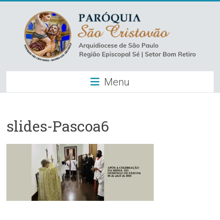
Skip
to
content
Paróquia
Menu
São
Cristovão
–
slides-Pascoa6
Luz
Arquidiocese
de
São
Paulo
–