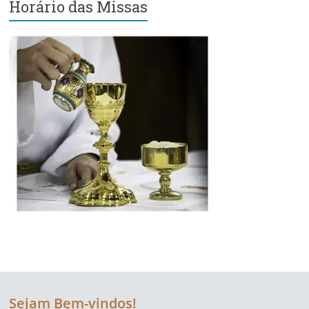
Horário das Missas
Região
Episcopal
Sé
–
Setor
Bom
Retiro
Sejam Bem-vindos!