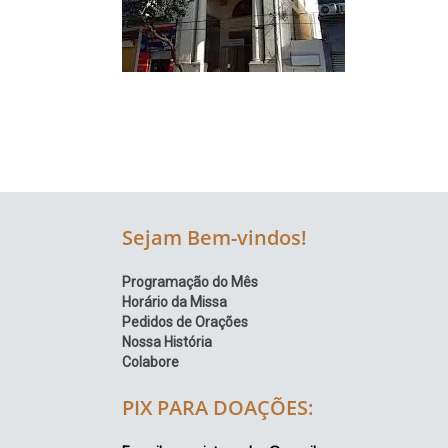
Região
Episcopal
Sé
–
Setor
Bom
Retiro
Sejam Bem-vindos!
Programação do Mês
Horário da Missa
Pedidos de Orações
Nossa História
Colabore
PIX PARA DOAÇÕES: