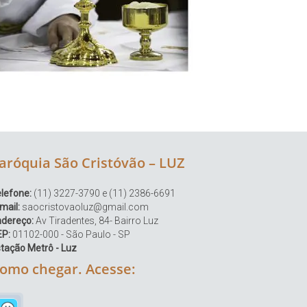
aróquia São Cristóvão – LUZ
lefone:
(11) 3227-3790 e (11) 2386-6691
mail:
saocristovaoluz@gmail.com
ndereço:
Av Tiradentes, 84- Bairro Luz
EP:
01102-000 - São Paulo - SP
tação Metrô - Luz
omo chegar. Acesse: