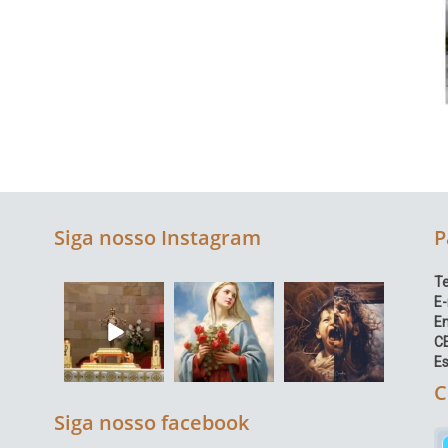
Siga nosso Instagram
P
Te
E-
E
C
Es
C
Siga nosso facebook