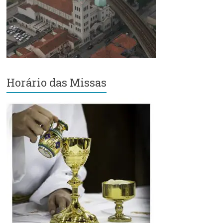
Região
Episcopal
Sé
–
Setor
Bom
Retiro
Horário das Missas