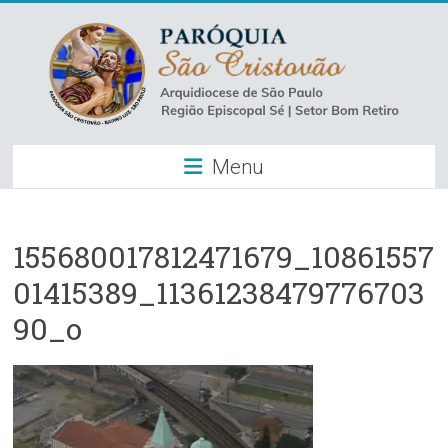
Skip
to
content
Paróquia
Menu
São
Cristovão
–
155680017812471679_10861557
01415389_11361238479776703
Luz
90_o
Arquidiocese
de
São
Paulo
–