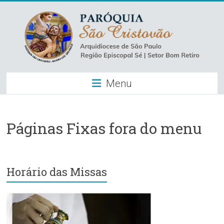
Skip
to
content
Paróquia
Menu
São
Cristovão
–
Páginas Fixas fora do menu
Luz
Arquidiocese
Horário das Missas
de
São
Paulo
–