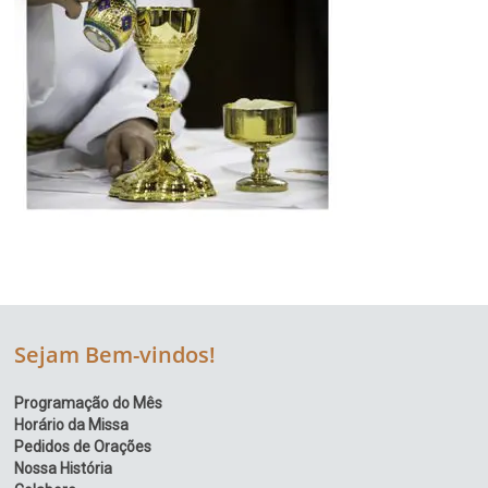
Região
Episcopal
Sé
–
Setor
Bom
Retiro
Sejam Bem-vindos!
Programação do Mês
Horário da Missa
Pedidos de Orações
Nossa História