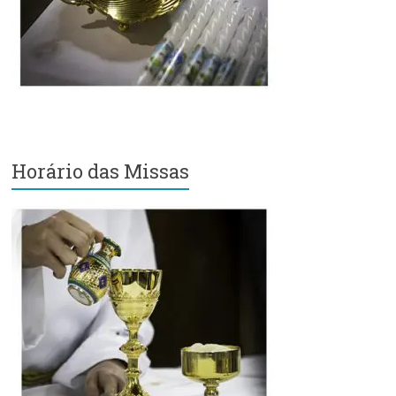
Região
Episcopal
Sé
–
Setor
Bom
Retiro
Horário das Missas