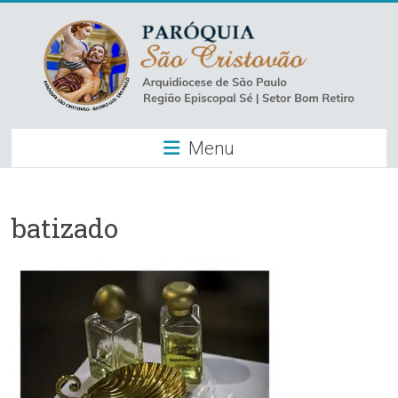
Skip
to
content
Paróquia
Menu
São
Cristovão
–
batizado
Luz
Arquidiocese
de
São
Paulo
–