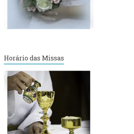
Região
Episcopal
Sé
–
Setor
Bom
Retiro
Horário das Missas