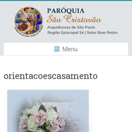
Skip
to
content
Paróquia
Menu
São
Cristovão
–
orientacoescasamento
Luz
Arquidiocese
de
São
Paulo
–