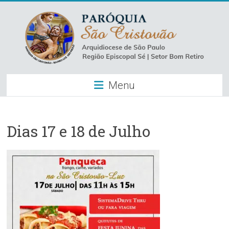
Skip
to
content
Paróquia
Menu
São
Cristovão
–
Dias 17 e 18 de Julho
Luz
Arquidiocese
de
São
Paulo
–