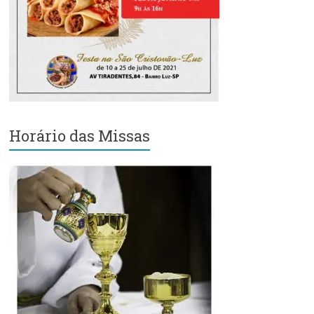
Região
Episcopal
Sé
–
Setor
Bom
Retiro
Horário das Missas