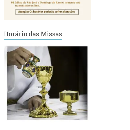
Região
Episcopal
Sé
–
Setor
Horário das Missas
Bom
Retiro