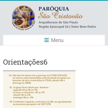
Skip
to
content
Paróquia
Menu
São
Cristovão
–
Orientações6
Luz
Arquidiocese
de
São
Paulo
–