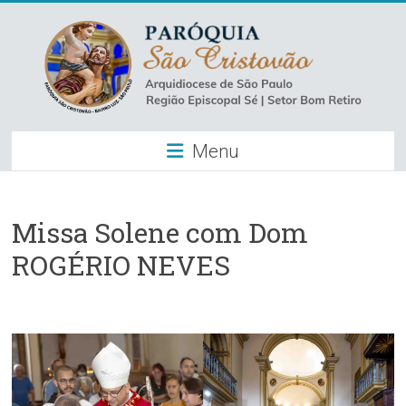
Skip
to
content
Paróquia
Menu
São
Cristovão
–
Missa Solene com Dom
ROGÉRIO NEVES
Luz
Arquidiocese
de
São
Paulo
–