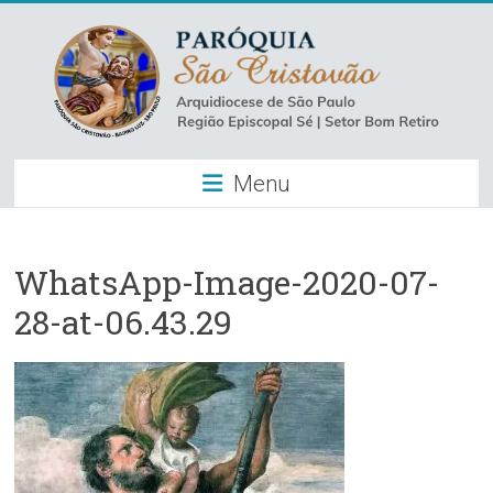
Skip
to
content
Paróquia
Menu
São
Cristovão
–
WhatsApp-Image-2020-07-
28-at-06.43.29
Luz
Arquidiocese
de
São
Paulo
–