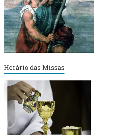
Região
Episcopal
Sé
–
Setor
Bom
Retiro
Horário das Missas