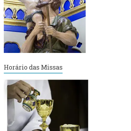
Região
Episcopal
Sé
–
Setor
Bom
Retiro
Horário das Missas