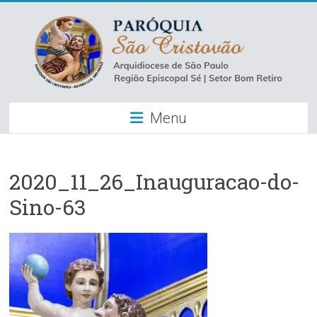
Skip
to
content
Paróquia
Menu
São
Cristovão
–
2020_11_26_Inauguracao-do-
Sino-63
Luz
Arquidiocese
de
São
Paulo
–