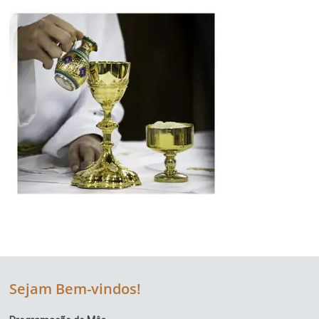
Região
Episcopal
Sé
–
Setor
Bom
Retiro
Sejam Bem-vindos!