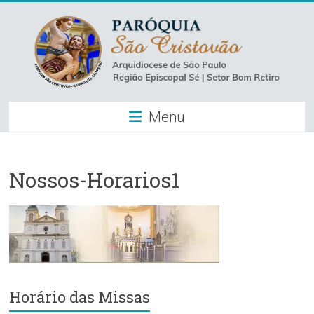
Skip
to
content
Paróquia
Menu
São
Cristovão
–
Nossos-Horarios1
Luz
Arquidiocese
de
São
Paulo
Horário das Missas
–