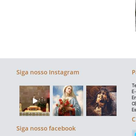
Siga nosso Instagram
P
Te
E-
E
C
Es
C
Siga nosso facebook