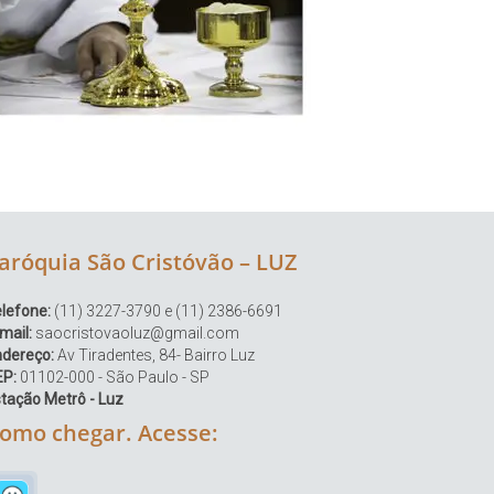
aróquia São Cristóvão – LUZ
lefone:
(11) 3227-3790 e (11) 2386-6691
mail:
saocristovaoluz@gmail.com
ndereço:
Av Tiradentes, 84- Bairro Luz
EP:
01102-000 - São Paulo - SP
tação Metrô - Luz
omo chegar. Acesse: