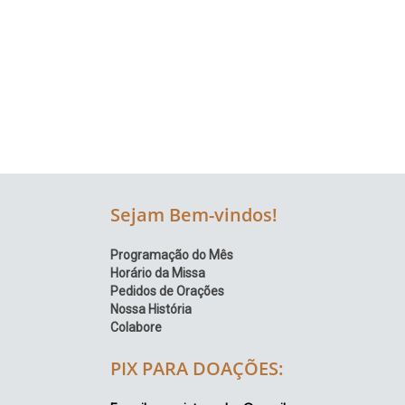
Região
Episcopal
Sé
–
Setor
Bom
Retiro
Sejam Bem-vindos!
Programação do Mês
Horário da Missa
Pedidos de Orações
Nossa História
Colabore
PIX PARA DOAÇÕES: