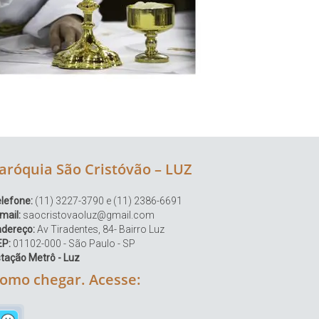
aróquia São Cristóvão – LUZ
lefone:
(11) 3227-3790 e (11) 2386-6691
mail:
saocristovaoluz@gmail.com
ndereço:
Av Tiradentes, 84- Bairro Luz
EP:
01102-000 - São Paulo - SP
tação Metrô - Luz
omo chegar. Acesse: