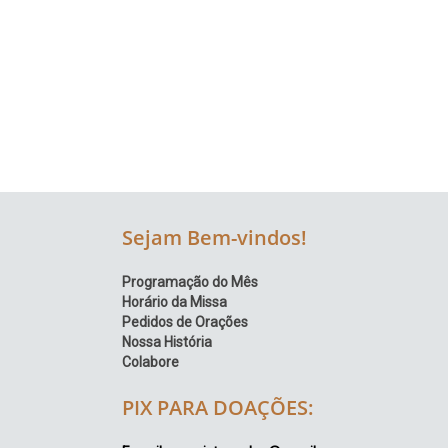
Região
Episcopal
Sé
–
Setor
Bom
Retiro
Sejam Bem-vindos!
Programação do Mês
Horário da Missa
Pedidos de Orações
Nossa História
Colabore
PIX PARA DOAÇÕES: