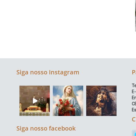
Siga nosso Instagram
P
Te
E-
E
C
Es
C
Siga nosso facebook