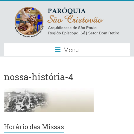
Skip
to
content
Paróquia
Menu
São
Cristovão
–
nossa-história-4
Luz
Arquidiocese
de
São
Paulo
Horário das Missas
–