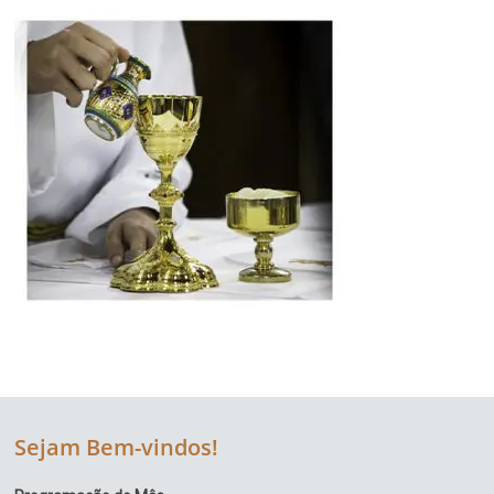
Região
Episcopal
Sé
–
Setor
Bom
Retiro
Sejam Bem-vindos!