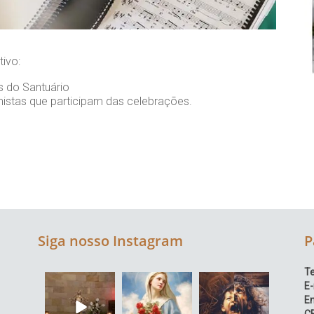
tivo:
s do Santuário
stas que participam das celebrações.
Siga nosso Instagram
P
Te
E-
E