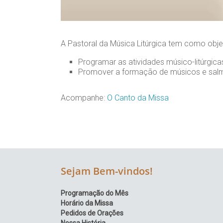
Região
Episcopal
Sé
A Pastoral da Música Litúrgica tem como obje
–
Setor
Programar as atividades músico-litúrgica
Bom
Promover a formação de músicos e salmi
Retiro
Acompanhe:
O Canto da Missa
Sejam Bem-vindos!
Programação do Mês
Horário da Missa
Pedidos de Orações