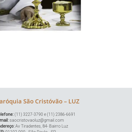
aróquia São Cristóvão – LUZ
lefone:
(11) 3227-3790 e (11) 2386-6691
mail:
saocristovaoluz@gmail.com
ndereço:
Av Tiradentes, 84- Bairro Luz