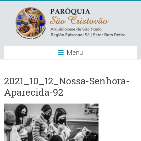
Skip
to
content
Paróquia
Menu
São
Cristovão
–
2021_10_12_Nossa-Senhora-
Aparecida-92
Luz
Arquidiocese
de
São
Paulo
–