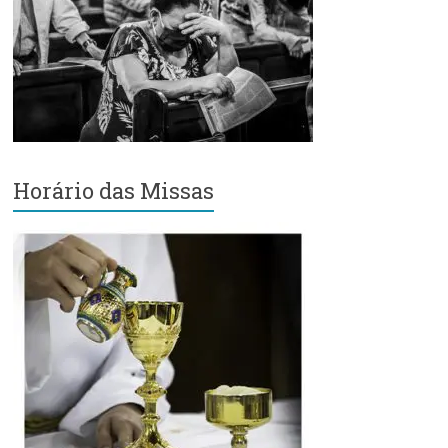
Região
Episcopal
Sé
–
Setor
Bom
Retiro
Horário das Missas