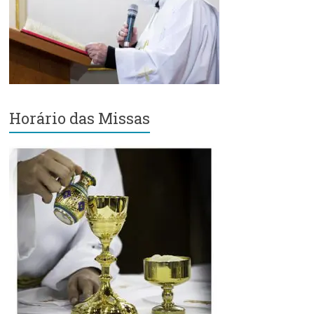
Região
Episcopal
Sé
–
Setor
Bom
Retiro
Horário das Missas