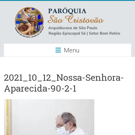
Skip
to
content
Paróquia
Menu
São
Cristovão
–
2021_10_12_Nossa-Senhora-
Aparecida-90-2-1
Luz
Arquidiocese
de
São
Paulo
–