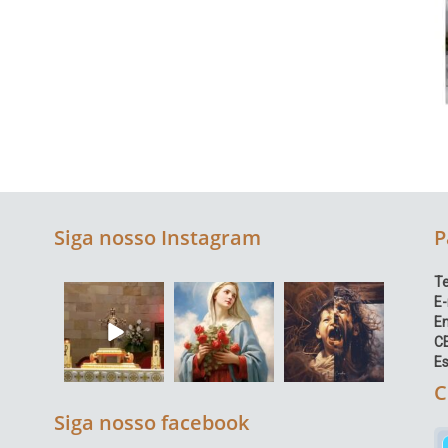
Siga nosso Instagram
P
Te
E-
E
C
Es
C
Siga nosso facebook