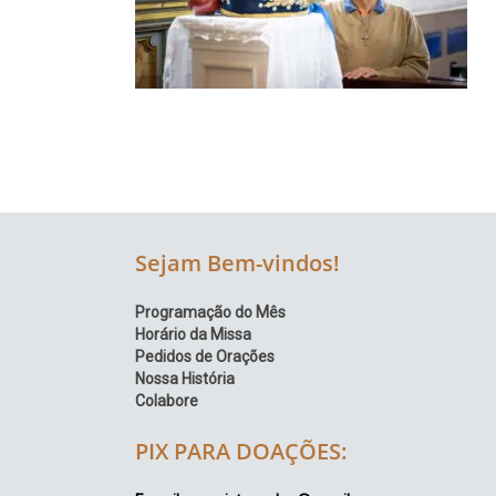
Região
Episcopal
Sé
–
Setor
Bom
Retiro
Sejam Bem-vindos!
Programação do Mês
Horário da Missa
Pedidos de Orações
Nossa História
Colabore
PIX PARA DOAÇÕES: