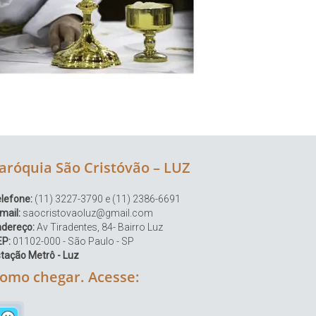
aróquia São Cristóvão – LUZ
lefone:
(11) 3227-3790 e (11) 2386-6691
mail:
saocristovaoluz@gmail.com
ndereço:
Av Tiradentes, 84- Bairro Luz
EP:
01102-000 - São Paulo - SP
tação Metrô - Luz
omo chegar. Acesse: